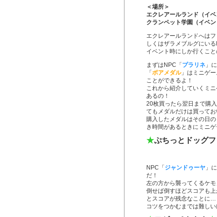
＜場所＞
エクレアールランド（イベ
クランペット学園（イベン
エクレアールランドへはフ
しくはザラメブルグにいる
イベント時にしか行くことの
まずはNPC「
プラリネ
」に
「
ボアメダル
」はミニゲー
ことができるよ！
これから紹介していくミニ
あるの！
20枚買ったら翌日まで購
てもメダルだけは買ってお
購入したメダルはその日の
き時間があるときにミニゲー
★
ぷちっとドッグフ
NPC「
ジャンドゥーヤ
」に
だ！
左の方から襲ってくるケモ
倒せば倒すほどスコアも上
とスコアが残念なことに…
コツをつかむまでは難しいけど