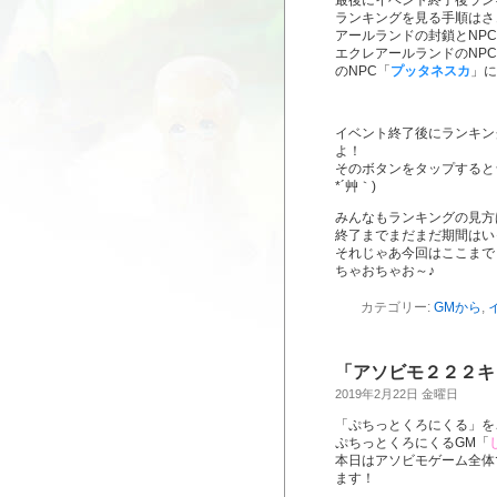
最後にイベント終了後ラン
ランキングを見る手順はさ
アールランドの封鎖とNP
エクレアールランドのNP
のNPC「
プッタネスカ
」に
イベント終了後にランキン
よ！
そのボタンをタップすると
*´艸｀)
みんなもランキングの見方
終了までまだまだ期間はい
それじゃあ今回はここまで
ちゃおちゃお～♪
カテゴリー:
GMから
,
「アソビモ２２２キ
2019年2月22日 金曜日
「ぷちっとくろにくる」を
ぷちっとくろにくるGM「
本日はアソビモゲーム全体
ます！