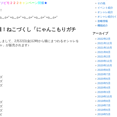
ア
ソ
ビ
モ
２
２
２
キ
ャ
ン
ペ
ー
ン
開
催
★
その他
イベント紹介
！
オシャレ紹介
オシャレ紹介(イ
o｡｡o+ﾟ+o｡｡o+ﾟ+o｡｡o+ﾟ+o｡｡o+ﾟ+o｡｡o+ﾟ
攻略情報
機能紹介
猫！ねこづくし「にゃんこもりガチ
アーカイブ
2022年2月
しまして、2月22日(金)12時から猫にまつわるオシャレを
2021年12月
ャ」が販売されます♪
2021年10月
2021年8月
2021年2月
2020年12月
2020年10月
2020年8月
2020年7月
ズ
2020年6月
ズ
2020年5月
ズ
2020年4月
2020年3月
2019年10月
2019年8月
ズ
2019年7月
ズ
2019年6月
ズ
ズ
2019年5月