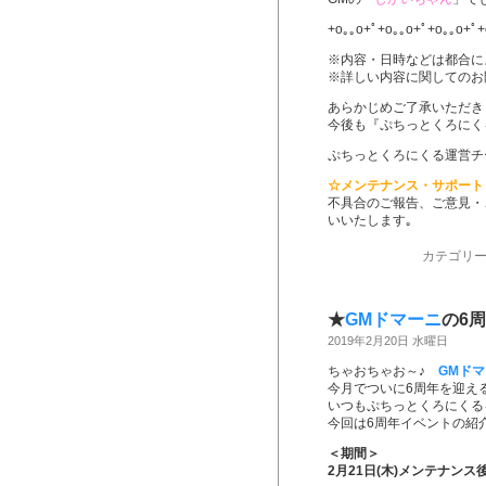
+o｡｡o+ﾟ+o｡｡o+ﾟ+o｡｡o+ﾟ+
※内容・日時などは都合に
※詳しい内容に関してのお
あらかじめご了承いただき
今後も『ぷちっとくろにく
ぷちっとくろにくる運営チ
☆メンテナンス・サポート
不具合のご報告、ご意見・
いいたします｡
カテゴリー
★
GMドマーニ
の6
2019年2月20日 水曜日
ちゃおちゃお～♪
GMド
今月でついに6周年を迎え
今回は6周年イベントの紹
＜期間＞
2月21日(木)メンテナンス