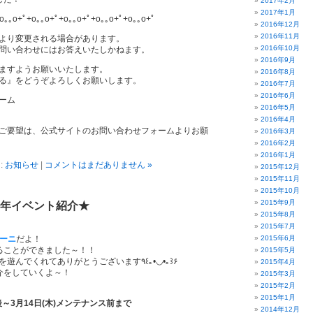
2017年2月
2017年1月
o｡｡o+ﾟ+o｡｡o+ﾟ+o｡｡o+ﾟ+o｡｡o+ﾟ+o｡｡o+ﾟ
2016年12月
2016年11月
より変更される場合があります。
2016年10月
問い合わせにはお答えいたしかねます。
2016年9月
ますようお願いいたします。
2016年8月
る』をどうぞよろしくお願いします。
2016年7月
2016年6月
ーム
2016年5月
2016年4月
ご要望は、公式サイトのお問い合わせフォームよりお願
2016年3月
2016年2月
2016年1月
:
お知らせ
|
コメントはまだありません »
2015年12月
2015年11月
2015年10月
2015年9月
周年イベント紹介★
2015年8月
2015年7月
マーニ
だよ！
2015年6月
ることができました～！！
2015年5月
いつもぷちっとくろにくるを遊んでくれてありがとうございます٩꒰｡•◡•｡꒱۶
2015年4月
介をしていくよ～！
2015年3月
2015年2月
2015年1月
後～3月14日(木)メンテナンス前まで
2014年12月