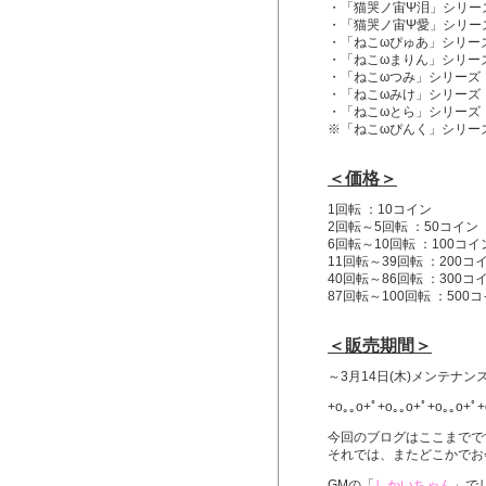
・「猫哭ノ宙Ψ泪」シリー
・「猫哭ノ宙Ψ愛」シリー
・「ねこωぴゅあ」シリー
・「ねこωまりん」シリー
・「ねこωつみ」シリーズ
・「ねこωみけ」シリーズ
・「ねこωとら」シリーズ
※「ねこωぴんく」シリー
＜価格＞
1回転 ：10コイン
2回転～5回転 ：50コイン
6回転～10回転 ：100コイ
11回転～39回転 ：200コ
40回転～86回転 ：300コ
87回転～100回転 ：500
＜販売期間＞
～3月14日(木)メンテナン
+o｡｡o+ﾟ+o｡｡o+ﾟ+o｡｡o+ﾟ+
今回のブログはここまでで
それでは、またどこかでお
GMの「
しかいちゃん
」で