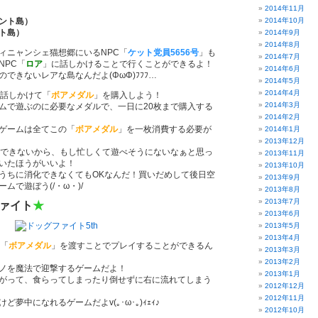
2014年11月
ント島）
2014年10月
ト島）
2014年9月
2014年8月
ィニャンシェ猫想郷にいるNPC「
ケット党員5656号
」も
2014年7月
NPC「
ロア
」に話しかけることで行くことができるよ！
2014年6月
できないレアな島なんだよ(ΦωΦ)ﾌﾌﾌ…
2014年5月
2014年4月
話しかけて「
ボアメダル
」を購入しよう！
2014年3月
ムで遊ぶのに必要なメダルで、一日に20枚まで購入する
2014年2月
ゲームは全てこの「
ボアメダル
」を一枚消費する必要が
2014年1月
2013年12月
入できないから、もし忙しくて遊べそうにないなぁと思っ
2013年11月
いたほうがいいよ！
2013年10月
うちに消化できなくてもOKなんだ！買いだめして後日空
2013年9月
ムで遊ぼう(/・ω・)/
2013年8月
2013年7月
ァイト
★
2013年6月
2013年5月
2013年4月
「
ボアメダル
」を渡すことでプレイすることができるん
2013年3月
2013年2月
ノを魔法で迎撃するゲームだよ！
2013年1月
がって、食らってしまったり倒せずに右に流れてしまう
2012年12月
2012年11月
夢中になれるゲームだよv(｡･ω･｡)ｨｪｨ♪
2012年10月