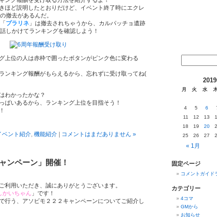
キング報酬を受け取る方法を紹介するよ！
きほど説明したとおりだけど、イベント終了時にエクレ
Cの撤去があるんだ。
C「
プラリネ
」は撤去されちゃうから、カルパッチョ遺跡
話しかけてランキングを確認しよう！
グ上位の人は赤枠で囲ったボタンがピンク色に変わる
ランキング報酬がもらえるから、忘れずに受け取ってね(
201
月
火
水
はわかったかな？
っぱいあるから、ランキング上位を目指そう！
4
5
6
！
11
12
13
18
19
20
イベント紹介
,
機能紹介
|
コメントはまだありません »
25
26
27
« 1月
ャンペーン」開催！
固定ページ
コメントガイド
ご利用いただき、誠にありがとうございます。
カテゴリー
しかいちゃん
」です！
4コマ
で行う、アソビモ２２２キャンペーンについてご紹介し
GMから
お知らせ