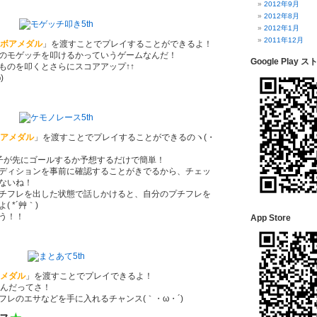
2012年9月
2012年8月
2012年1月
2011年12月
ボアメダル
」を渡すことでプレイすることができるよ！
のモゲッチを叩けるかっていうゲームなんだ！
Google Play ス
ものを叩くとさらにスコアアップ↑↑
)
アメダル
」を渡すことでプレイすることができるのヽ(・
子が先にゴールするか予想するだけで簡単！
ディションを事前に確認することがきでるから、チェッ
ないね！
チフレを出した状態で話しかけると、自分のプチフレを
 *´艸｀)
う！！
App Store
メダル
」を渡すことでプレイできるよ！
るんだってさ！
フレのエサなどを手に入れるチャンス(｀・ω・´)