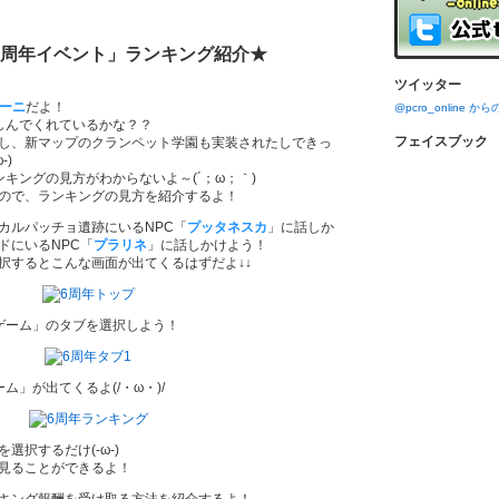
6周年イベント」ランキング紹介★
ツイッター
マーニ
だよ！
@pcro_online 
しんでくれているかな？？
フェイスブック
し、新マップのクランペット学園も実装されたしできっ
-)
キングの見方がわからないよ～(´；ω；｀)
ので、ランキングの見方を紹介するよ！
カルパッチョ遺跡にいるNPC「
プッタネスカ
」に話しか
ドにいるNPC「
プラリネ
」に話しかけよう！
択するとこんな画面が出てくるはずだよ↓↓
ゲーム」のタブを選択しよう！
ム」が出てくるよ(/・ω・)/
選択するだけ(-ω-)
見ることができるよ！