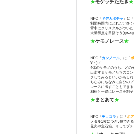
★
モゲッチたたき
★
NPC「
ドデカボチャ
」に「
制限時間内にどれだけ多く
背中にクリスタルがついた
大量得点を目指そう(◍•ᴗ•◍
★
ケモノレース
★
NPC「
カンノール
」に「
ボ
∀・)ノ
4体のケモノのうち、どの
出走するケモノたちのコン
クしてみるといいかもしれ
ちなみにちなみに自分のプ
レースに出すこともできるよ(
相棒と一緒にレースを制そ
★
まとあて
★
NPC「
チョコラ
」に「
ボア
メダル1枚につき5投でき
花火や宝石箱、そしてプチ