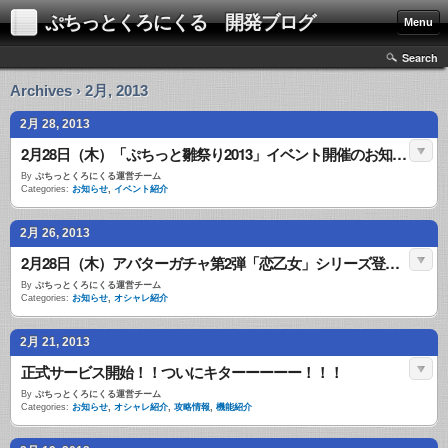
ぷちっとくろにくる 開発ブログ
Menu
Search
Archives › 2月, 2013
2月 28, 2013
2月28日（木）「ぷちっと雛祭り2013」イベント開催のお知らせ
By
ぷちっとくろにくる運営チーム
Categories:
お知らせ
,
イベント紹介
2月 26, 2013
2月28日（木）アバターガチャ第2弾「恋乙女」シリーズ登場！
By
ぷちっとくろにくる運営チーム
Categories:
お知らせ
,
オシャレ紹介
2月 21, 2013
正式サービス開始！！ついにキターーーーー！！！
By
ぷちっとくろにくる運営チーム
Categories:
お知らせ
,
オシャレ紹介
,
攻略情報
,
機能紹介