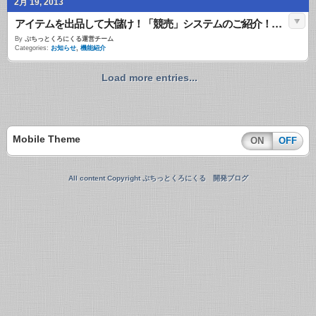
2月 19, 2013
アイテムを出品して大儲け！「競売」システムのご紹介！とオマケで地図も載せちゃうよ
By
ぷちっとくろにくる運営チーム
Categories:
お知らせ
,
機能紹介
Load more entries...
Mobile Theme
ON
OFF
All content Copyright ぷちっとくろにくる 開発ブログ