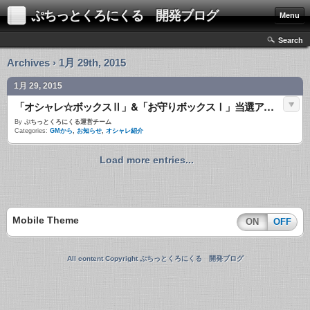
ぷちっとくろにくる 開発ブログ
Menu
Search
Archives › 1月 29th, 2015
1月 29, 2015
「オシャレ☆ボックスⅡ」&「お守りボックスⅠ」当選アイテム公開！
By
ぷちっとくろにくる運営チーム
Categories:
GMから
,
お知らせ
,
オシャレ紹介
Load more entries...
Mobile Theme
ON
OFF
All content Copyright ぷちっとくろにくる 開発ブログ