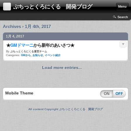
ぷちっとくろにくる 開発ブログ
Menu
Search
Archives › 1月 4th, 2017
1月 4, 2017
★
GMドマーニ
から新年のあいさつ★
By
ぷちっとくろにくる運営チーム
Categories:
GMから
,
お知らせ
,
イベント紹介
Load more entries...
Mobile Theme
ON
OFF
All content Copyright ぷちっとくろにくる 開発ブログ