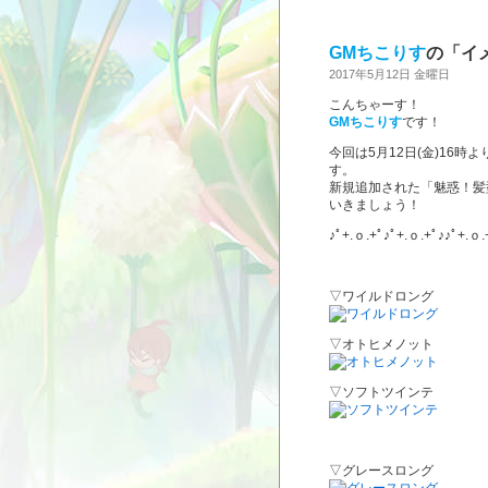
GMちこりす
の「イ
2017年5月12日 金曜日
こんちゃーす！
GMちこりす
です！
今回は5月12日(金)16時
す。
新規追加された「魅惑！髪
いきましょう！
♪ﾟ+.ｏ.+ﾟ♪ﾟ+.ｏ.+ﾟ♪♪ﾟ+.ｏ.
▽ワイルドロング
▽オトヒメノット
▽ソフトツインテ
▽グレースロング