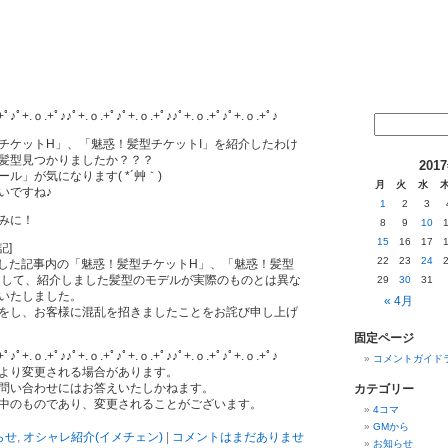
+ﾟ♪ﾟ+.ｏ.+ﾟ♪♪ﾟ+.ｏ.+ﾟ♪ﾟ+.ｏ.+ﾟ♪♪ﾟ+.ｏ.+ﾟ♪ﾟ+.ｏ.+ﾟ♪
チケットH」、「魅惑！髪型チケットI」を紹介したわけ
髪型見つかりましたか？？？
201
ル」が気になります( *´艸｀)
月
火
水
いですね♪
1
2
3
みに！
8
9
10
15
16
17
記]
22
23
24
しました記事内の「魅惑！髪型チケットH」、「魅惑！髪型
まして、紹介しました髪型のモデルが実際のものとは異な
29
30
31
いたしました。
« 4月
をし、お客様に混乱を招きましたことをお詫び申し上げ
固定ページ
+ﾟ♪ﾟ+.ｏ.+ﾟ♪♪ﾟ+.ｏ.+ﾟ♪ﾟ+.ｏ.+ﾟ♪♪ﾟ+.ｏ.+ﾟ♪ﾟ+.ｏ.+ﾟ♪
コメントガイド
より変更される場合があります。
問い合わせにはお答えいたしかねます。
カテゴリー
中のものであり、変更されることがございます。
4コマ
GMから
らせ
,
オシャレ紹介(イメチェン)
|
コメントはまだありませ
お知らせ