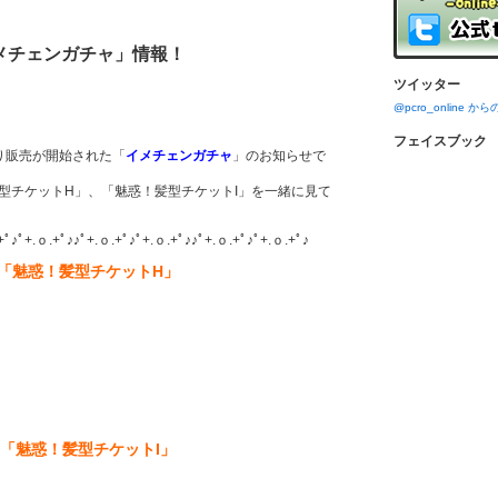
メチェンガチャ」情報！
ツイッター
@pcro_online 
フェイスブック
より販売が開始された「
イメチェンガチャ
」のお知らせで
型チケットH」、「魅惑！髪型チケットI」を一緒に見て
+ﾟ♪ﾟ+.ｏ.+ﾟ♪♪ﾟ+.ｏ.+ﾟ♪ﾟ+.ｏ.+ﾟ♪♪ﾟ+.ｏ.+ﾟ♪ﾟ+.ｏ.+ﾟ♪
「魅惑！髪型チケットH」
「魅惑！髪型チケットI」