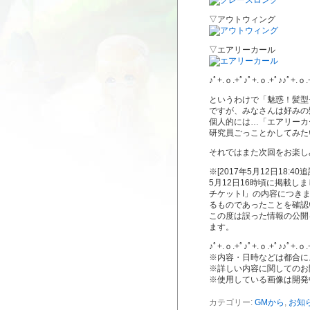
▽アウトウィング
▽エアリーカール
♪ﾟ+.ｏ.+ﾟ♪ﾟ+.ｏ.+ﾟ♪♪ﾟ+.ｏ.
というわけで「魅惑！髪型
ですが、みなさんは好みの
個人的には…「エアリーカー
研究員ごっことかしてみた
それではまた次回をお楽し
※[2017年5月12日18:40追
5月12日16時頃に掲載
チケットI」の内容につき
るものであったことを確認
この度は誤った情報の公開
ます。
♪ﾟ+.ｏ.+ﾟ♪ﾟ+.ｏ.+ﾟ♪♪ﾟ+.ｏ.
※内容・日時などは都合に
※詳しい内容に関してのお
※使用している画像は開発
カテゴリー:
GMから
,
お知