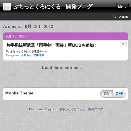
ぷちっとくろにくる 開発ブログ
Menu
Search
Archives › 6月 13th, 2013
6月 13, 2013
片手系統新武器「両手剣」実装！新MOBも追加！
By
ぷちっとくろにくる運営チーム
Categories:
お知らせ
,
攻略情報
Load more entries...
Mobile Theme
ON
OFF
All content Copyright ぷちっとくろにくる 開発ブログ