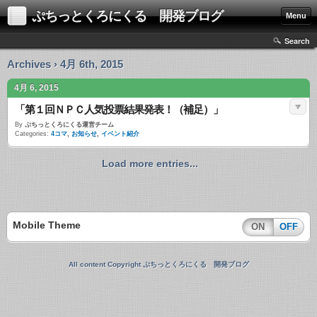
ぷちっとくろにくる 開発ブログ
Menu
Search
Archives › 4月 6th, 2015
4月 6, 2015
「第１回ＮＰＣ人気投票結果発表！（補足）」
By
ぷちっとくろにくる運営チーム
Categories:
4コマ
,
お知らせ
,
イベント紹介
Load more entries...
Mobile Theme
ON
OFF
All content Copyright ぷちっとくろにくる 開発ブログ