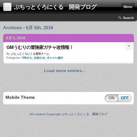
ぷちっとくろにくる 開発ブログ
Menu
Search
Archives › 6月 5th, 2016
6月 5, 2016
GMうむりの
冒険家ガチャ改
情報！
By
ぷちっとくろにくる運営チーム
Categories:
GMから
,
お知らせ
,
オシャレ紹介
Load more entries...
Mobile Theme
ON
OFF
All content Copyright ぷちっとくろにくる 開発ブログ