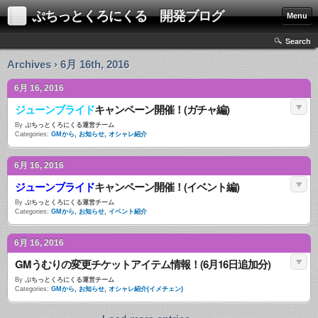
ぷちっとくろにくる 開発ブログ
Menu
Search
Archives › 6月 16th, 2016
6月 16, 2016
ジューンブライド
キャンペーン開催！(ガチャ編)
By
ぷちっとくろにくる運営チーム
Categories:
GMから
,
お知らせ
,
オシャレ紹介
6月 16, 2016
ジューンブライド
キャンペーン開催！(イベント編)
By
ぷちっとくろにくる運営チーム
Categories:
GMから
,
お知らせ
,
イベント紹介
6月 16, 2016
GMうむりの変更チケットアイテム情報！(6月16日追加分)
By
ぷちっとくろにくる運営チーム
Categories:
GMから
,
お知らせ
,
オシャレ紹介(イメチェン)