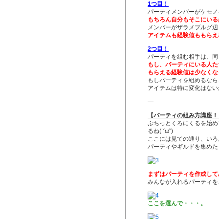
1つ目！
パーティメンバーがケモノ
もちろん自分もそこにいる
メンバーがザラメブルグ辺
アイテムも経験値ももらえ
2つ目！
パーティを組む相手は、同
もし、パーティにいる人た
もらえる経験値は少なくな
もしパーティを組めるなら
アイテムは特に変化はないから、
—
【パーティの組み方講座！
ぷちっとくろにくるを始め
るね( ˘ω˘)
ここには見ての通り、いろ
パーティやギルドを集めた
まずはパーティを作成して
みんなが入れるパーティを、先に
ここを選んで・・・。