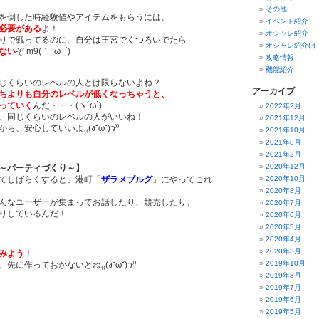
その他
を倒した時経験値やアイテムをもらうには、
イベント紹介
必要がある
よ！
オシャレ紹介
りで戦ってるのに、自分は王宮でくつろいでたら
オシャレ紹介(イ
ない
ぞ m9(｀･ω･´)
攻略情報
機能紹介
じくらいのレベルの人とは限らないよね？
アーカイブ
ちよりも自分のレベルが低くなっちゃうと、
っていく
んだ・・・(ヽ´ω`)
2022年2月
、同じくらいのレベルの人がいいね！
2021年12月
安心していいよ₍₍(ง˘ω˘)ว⁾⁾
2021年10月
2021年8月
2021年2月
2020年12月
～パーティづくり～】
てしばらくすると、港町「
ザラメブルグ
」にやってこれ
2020年10月
2020年8月
んなユーザーが集まってお話したり、競売したり、
2020年7月
りしているんだ！
2020年6月
2020年5月
2020年4月
2020年3月
みよう
！
2019年10月
作っておかないとね₍₍(ง˘ω˘)ว⁾⁾
2019年8月
2019年7月
2019年6月
2019年5月