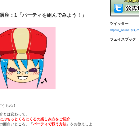
講座：1「パーティを組んでみよう！」
ツイッター
@pcro_online 
フェイスブック
どうもね！
介とは変わって、
にぷちっとくろにくるの楽しみ方をご紹介
！
の面白いところ、『
パーティで戦う方法
』をお教えしよ