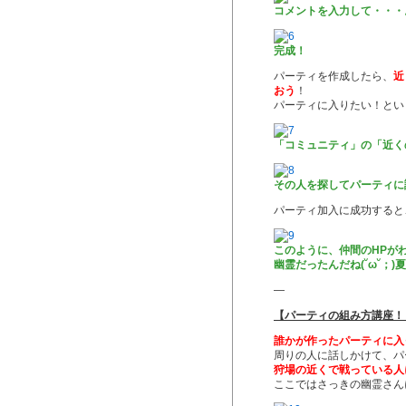
コメントを入力して・・・
完成！
パーティを作成したら、
近
おう
！
パーティに入りたい！とい
「コミュニティ」の「近く
その人を探してパーティに
パーティ加入に成功すると
このように、仲間のHPが
幽霊だったんだね(˘ω˘；
—
【パーティの組み方講座！
誰かが作ったパーティに入
周りの人に話しかけて、パ
狩場の近くで戦っている人
ここではさっきの幽霊さん