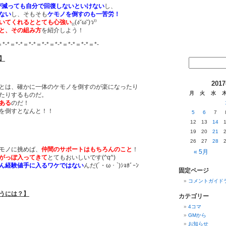
が減っても自分で回復しないといけない
し、
ない
し、そもそも
ケモノを倒すのも一苦労！
いてくれるととても心強い
₍₍(ง˘ω˘)ว⁾⁾
と、その組み方
を紹介しよう！
＝*-*＝*-*＝*-*＝*-*＝*-*＝*-*＝*-*＝*-
】
201
とは、確かに一体のケモノを倒すのが楽になったり
月
火
水
たりするものだ。
ある
のだ！
を倒すとなんと！！
5
6
7
12
13
14
19
20
21
26
27
28
モノに挑めば、
仲間のサポートはもちろんのこと
！
« 5月
がっぽ入ってきて
とてもおいしいです(^q^)
ん経験値手に入るワケではない
んだ(´・ω・`)ｼｮﾎﾞｰﾝ
固定ページ
コメントガイド
うには？】
カテゴリー
4コマ
GMから
お知らせ