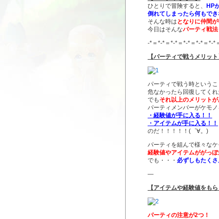
ひとりで冒険すると、
HP
倒れてしまったら何もでき
そんな時は
となりに仲間が
今日はそんな
パーティ戦法
-*＝*-*＝*-*＝*-*＝*-*＝*-*
【パーティで戦うメリット
パーティで戦う時というこ
危なかったら回復してくれ
でも
それ以上のメリットが
パーティメンバーがケモノ
・経験値が手に入る！！
・アイテムが手に入る！！
のだ！！！！！(゜∀。)
パーティを組んで様々なケ
経験値やアイテムががっぽ
でも・・・
必ずしもたくさ
—
【アイテムや経験値をもら
パーティの注意が2つ！