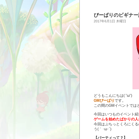
ぴーぱりのビギナー
2017年6月1日 木曜日
どうもこんにちは( ˘ω˘)ゞ
GMぴーぱり
です。
この間のGMイベントでは
今回はいつものイベント紹
ゲームを始めたばかりの人
今回はぷちっとくろにくる
う(｀･ω･´)
【パーティって？】