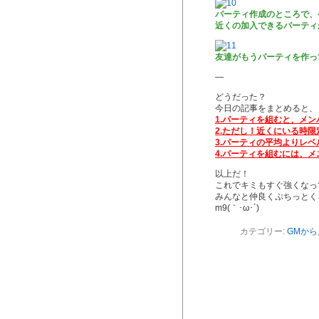
パーティ作成のところで、
近くの加入できるパーティ
友達がもうパーティを作ってい
—
どうだった？
今日の記事をまとめると、
1.パーティを組むと、メ
2.ただし！近くにいる時限
3.パーティの平均よりレ
4.パーティを組むには、
以上だ！
これでキミもすぐ強くなって、
みんなと仲良くぷちっとく
m9(｀･ω･´)
カテゴリー:
GMから