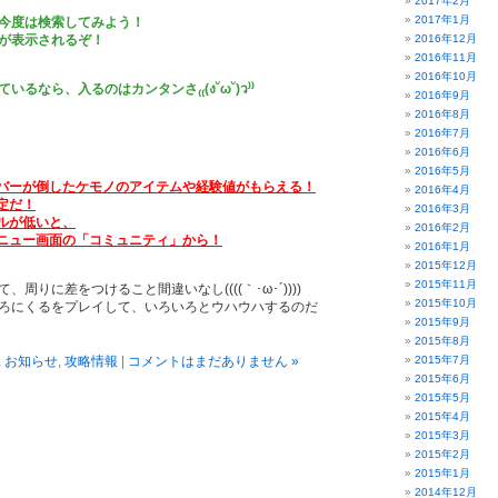
2017年2月
2017年1月
今度は検索してみよう！
が表示されるぞ！
2016年12月
2016年11月
2016年10月
るなら、入るのはカンタンさ₍₍(ง˘ω˘)ว⁾⁾
2016年9月
2016年8月
2016年7月
2016年6月
2016年5月
ンバーが倒したケモノのアイテムや経験値がもらえる！
2016年4月
定だ！
2016年3月
ベルが低いと、
2016年2月
メニュー画面の「コミュニティ」から！
2016年1月
2015年12月
2015年11月
周りに差をつけること間違いなし((((｀･ω･´))))
2015年10月
ろにくるをプレイして、いろいろとウハウハするのだ
2015年9月
2015年8月
,
お知らせ
,
攻略情報
|
コメントはまだありません »
2015年7月
2015年6月
2015年5月
2015年4月
2015年3月
2015年2月
2015年1月
2014年12月