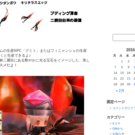
201
ムの生産NPC「グミミ」またはフィニャンシェの生産
行くと生産できるよ♪
月
火
水
林二層目にある艶やかに光る宝石をイメージした、美し
1
2
スメだよ！
7
8
9
14
15
16
21
22
23
28
29
30
« 2月
固定ページ
コメントガイド
カテゴリー
4コマ
GMから
お知らせ