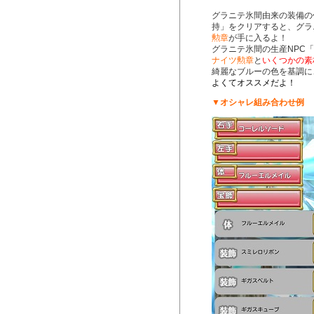
グラニテ氷間由来の装備の
持」をクリアすると、グラ
勲章
が手に入るよ！
グラニテ氷間の生産NPC
ナイツ勲章
と
いくつかの素
綺麗なブルーの色を基調に
よくてオススメだよ！
▼オシャレ組み合わせ例