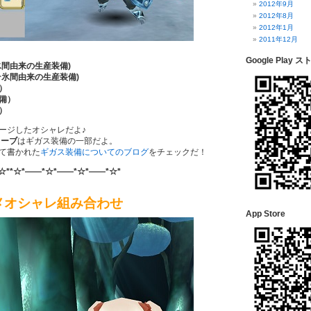
2012年9月
2012年8月
2012年1月
2011年12月
Google Play ス
氷間由来の生産装備)
テ氷間由来の生産装備)
）
備）
）
ージしたオシャレだよ♪
ューブ
はギガス装備の一部だよ。
て書かれた
ギガス装備についてのブログ
をチェックだ！
☆**☆*――*☆*――*☆*――*☆*
メオシャレ組み合わせ
App Store