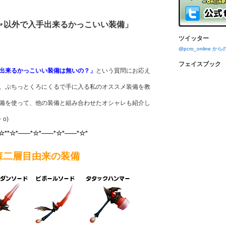
ャ以外で入手出来るかっこいい装備」
ツイッター
@pcro_online 
フェイスブック
出来るかっこいい装備は無いの？」
という質問にお応え
、ぷちっとくろにくるで手に入る私のオススメ装備を教
備を使って、他の装備と組み合わせたオシャレも紹介し
o)
☆**☆*――*☆*――*☆*――*☆*
森二層目由来の装備