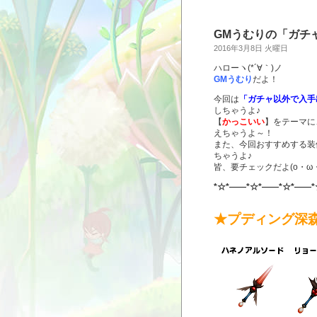
GMうむりの「ガチ
2016年3月8日 火曜日
ハローヽ(*´∀｀)ノ
GMうむり
だよ！
今回は
「ガチャ以外で入手
しちゃうよ♪
【
かっこいい
】をテーマに
えちゃうよ～！
また、今回おすすめする装
ちゃうよ♪
皆、要チェックだよ(o・ω・
*☆*――*☆*――*☆*――*
★プディング深