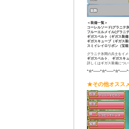
＜装備一覧＞
コーレルソード(グラニテ
フルーエルメイル(グラニ
ギガスベルト（ギガス装備
ギガスキューブ（ギガス装
スミイレイロリボン（宝箱
グラニテ氷間の兵士をイメ
ギガスベルト
、
ギガスキ
詳しくはギガス装備につい
*☆*――*☆*――*☆*――*
★その他オスス