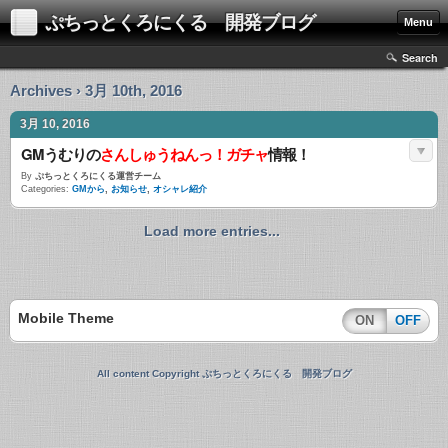
ぷちっとくろにくる 開発ブログ
Menu
Search
Archives › 3月 10th, 2016
3月 10, 2016
GMうむりの
さんしゅうねんっ！ガチャ
情報！
By
ぷちっとくろにくる運営チーム
Categories:
GMから
,
お知らせ
,
オシャレ紹介
Load more entries...
Mobile Theme
ON
OFF
All content Copyright ぷちっとくろにくる 開発ブログ