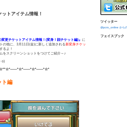
ケットアイテム情報！
ツイッター
@pcro_online 
フェイスブック
の変更チケットアイテム情報！(変身！顔チケット編)』
に
の他に、3月11日(金)に新しく追加される
新変身チケッ
するよ！
ムをスクリーンショットをつけてご紹介～♪
o)
☆**☆*――*☆*――*☆*――*☆*
ット編