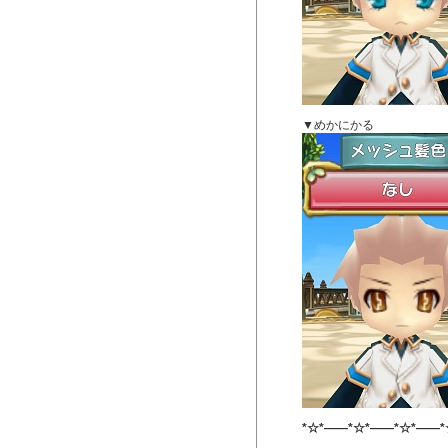
▼めかにかる
*☆*――*☆*――*☆*――*