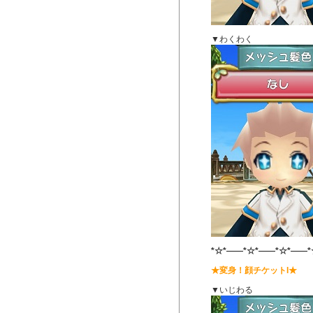
▼わくわく
*☆*――*☆*――*☆*――*
★変身！顔チケットI★
▼いじわる