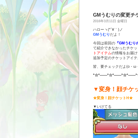
GMうむりの変更チ
2016年3月11日 金曜日
ハローヽ(*´∀｀)ノ
GMうむり
だよ！
今回は前回の
『GMうむり
て紹介できなかったチケット
トアイテム
の情報をお届け
追加予定のチケットアイテ
皆、要チェックだよ(o・ω・
*☆*――*☆*――*☆*――*
▼変身！顔チケ
★変身！顔チケットH★
▼いけてる