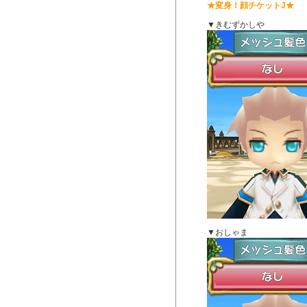
★変身！顔チケットJ★
▼きむずかしや
▼おしゃま