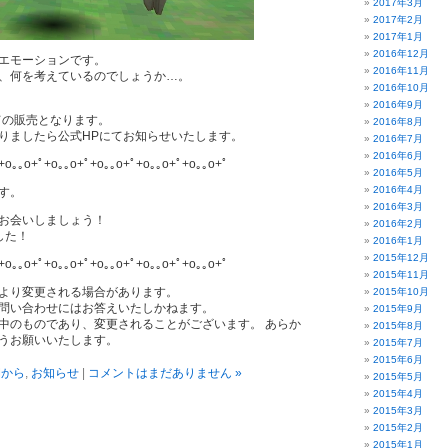
2017年3月
2017年2月
2017年1月
2016年12月
エモーションです。
2016年11月
、何を考えているのでしょうか…。
2016年10月
2016年9月
ての販売となります。
2016年8月
ましたら公式HPにてお知らせいたします。
2016年7月
2016年6月
+o｡｡o+ﾟ+o｡｡o+ﾟ+o｡｡o+ﾟ+o｡｡o+ﾟ+o｡｡o+ﾟ
2016年5月
2016年4月
す。
2016年3月
お会いしましょう！
2016年2月
した！
2016年1月
2015年12月
+o｡｡o+ﾟ+o｡｡o+ﾟ+o｡｡o+ﾟ+o｡｡o+ﾟ+o｡｡o+ﾟ
2015年11月
より変更される場合があります。
2015年10月
問い合わせにはお答えいたしかねます。
2015年9月
中のものであり、変更されることがございます。 あらか
2015年8月
うお願いいたします。
2015年7月
2015年6月
Mから
,
お知らせ
|
コメントはまだありません »
2015年5月
2015年4月
2015年3月
2015年2月
2015年1月