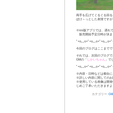
両手を広げてぐるぐる回る
ぽけ～っとした表情ですが
※ios版アプリでは、遅れ
販売開始予定日時が決まり
ﾟ+o｡｡o+ﾟ+o｡｡o+ﾟ+o｡｡o+ﾟ
今回のブログはここまでで
それでは、次回のブログで
GMの「
しかいちゃん
」で
ﾟ+o｡｡o+ﾟ+o｡｡o+ﾟ+o｡｡o+ﾟ
※内容・日時などは都合に
※詳しい内容に関してのお
※使用している画像は開発
じめご了承いただきますよ
カテゴリー:
G