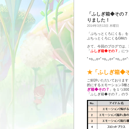
「ふしぎ箱◆その７
りました！
2014年3月13日 木曜日
「ぷちっとくろにくる」を
ぷちっとくろにくるGMの
さて、今回のブログでは、
「
ふしぎ箱◆その７
」につ
ﾟ+o｡｡o+ﾟ+o｡｡o+ﾟ+o｡｡o+ﾟ
★「ふしぎ箱◆
ご好評いただいております
的にするエモーション3種
ぎ箱◆その７
」を１つ3
「ふしぎ箱◆その７」のラ