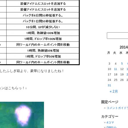
201
月
火
水
3
4
5
10
11
12
したふしぎ箱より、豪華になりましたね！
17
18
19
24
25
26
31
ョンはこちらっ！↓
« 2月
固定ページ
コメントガイド
カテゴリー
4コマ
GMから