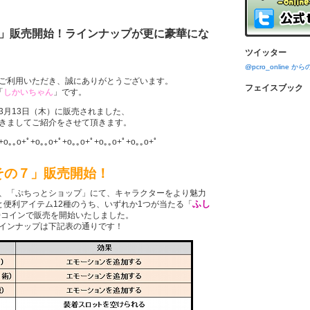
」販売開始！ラインナップが更に豪華にな
ツイッター
@pcro_online 
ご利用いただき、誠にありがとうございます。
フェイスブック
「
しかいちゃん
」です。
3月13日（木）に販売されました、
きましてご紹介をさせて頂きます。
+o｡｡o+ﾟ+o｡｡o+ﾟ+o｡｡o+ﾟ+o｡｡o+ﾟ+o｡｡o+ﾟ
その７」販売開始！
、「ぷちっとショップ」にて、キャラクターをより魅力
ふし
と便利アイテム12種のうち、いずれか1つが当たる「
00コインで販売を開始いたしました。
インナップは下記表の通りです！