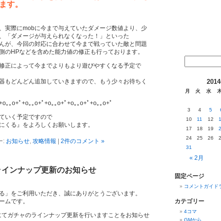
ます。
、実際にmobに今まで与えていたダメージ数値より、少
、「ダメージが与えられなくなった！」といった
んが、今回の対応に合わせて今まで戦っていた敵と問題
側のHPなどを含めた能力値の修正も行っております。
修正によって今までよりもより遊びやすくなる予定で
器もどんどん追加していきますので、もう少々お待ちく
201
月
火
水
+o｡｡o+ﾟ+o｡｡o+ﾟ+o｡｡o+ﾟ+o｡｡o+ﾟ+o｡｡o+ﾟ
3
4
5
ていく予定ですので
10
11
12
にくる』をよろしくお願いします。
17
18
19
24
25
26
ー:
お知らせ
,
攻略情報
|
2件のコメント »
31
« 2月
ャラインナップ更新のお知らせ
固定ページ
コメントガイド
る」をご利用いただき、誠にありがとうございます。
ームです。
カテゴリー
4コマ
スにてガチャのラインナップ更新を行いますことをお知らせ
GMから