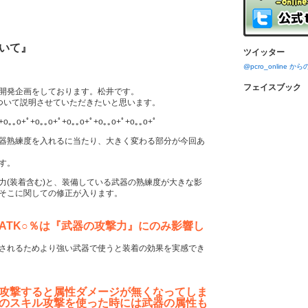
いて』
ツイッター
@pcro_online 
フェイスブック
開発企画をしております。松井です。
ついて説明させていただきたいと思います。
+o｡｡o+ﾟ+o｡｡o+ﾟ+o｡｡o+ﾟ+o｡｡o+ﾟ+o｡｡o+ﾟ
器熟練度を入れるに当たり、大きく変わる部分が今回あ
す。
力(装着含む)と、装備している武器の熟練度が大きな影
そこに関しての修正が入ります。
ATK○％は『武器の攻撃力』にのみ影響し
されるためより強い武器で使うと装着の効果を実感でき
攻撃すると属性ダメージが無くなってしま
のスキル攻撃を使った時には武器の属性も