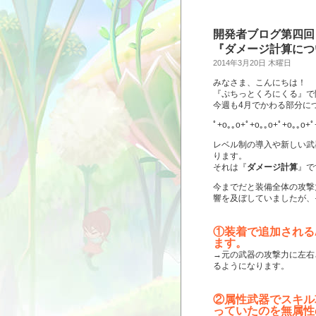
開発者ブログ第四回
『ダメージ計算につ
2014年3月20日 木曜日
みなさま、こんにちは！
『ぷちっとくろにくる』で
今週も4月でかわる部分に
ﾟ+o｡｡o+ﾟ+o｡｡o+ﾟ+o｡｡o+ﾟ
レベル制の導入や新しい武
ります。
それは『
ダメージ計算
』で
今までだと装備全体の攻撃
響を及ぼしていましたが、
①装着で追加される
ます。
→元の武器の攻撃力に左右
るようになります。
②属性武器でスキル
っていたのを無属性