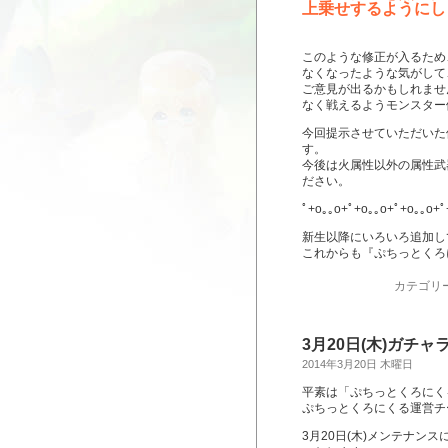
上乗せするようにし
このような修正が入るため
なくなったような気がして
ご意見が出るかもしれませ
なく戦えるようモンスター
今回提示させていただいた
す。
今後は火属性以外の属性武
ださい。
ﾟ+o｡｡o+ﾟ+o｡｡o+ﾟ+o｡｡o+ﾟ
新生以降にいろいろ追加し
これからも『ぷちっとくろ
カテゴリ
3月20日(木)ガチ
2014年3月20日 木曜日
平素は「ぷちっとくろにく
ぷちっとくろにくる運営チ
3月20日(木)メンテナン