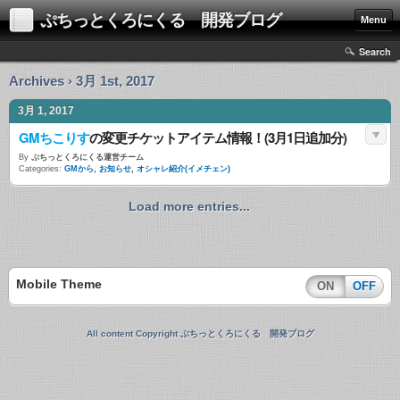
ぷちっとくろにくる 開発ブログ
Menu
Search
Archives › 3月 1st, 2017
3月 1, 2017
GMちこりす
の変更チケットアイテム情報！(3月1日追加分)
By
ぷちっとくろにくる運営チーム
Categories:
GMから
,
お知らせ
,
オシャレ紹介(イメチェン)
Load more entries...
Mobile Theme
ON
OFF
All content Copyright ぷちっとくろにくる 開発ブログ